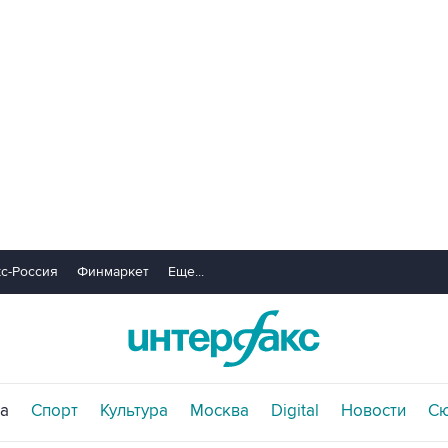
с-Россия
Финмаркет
Еще...
а
Спорт
Культура
Москва
Digital
Новости
С