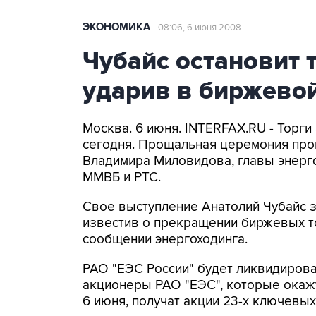
ЭКОНОМИКА
08:06, 6 июня 2008
Чубайс остановит 
ударив в биржево
Москва. 6 июня. INTERFAX.RU - Торг
сегодня. Прощальная церемония про
Владимира Миловидова, главы энерго
ММВБ и РТС.
Свое выступление Анатолий Чубайс 
известив о прекращении биржевых то
сообщении энергоходинга.
РАО "ЕЭС России" будет ликвидирова
акционеры РАО "ЕЭС", которые окажу
6 июня, получат акции 23-х ключевых