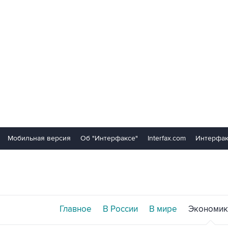
Мобильная версия
Об "Интерфаксе"
Interfax.com
Интерфак
Главное
В России
В мире
Экономик