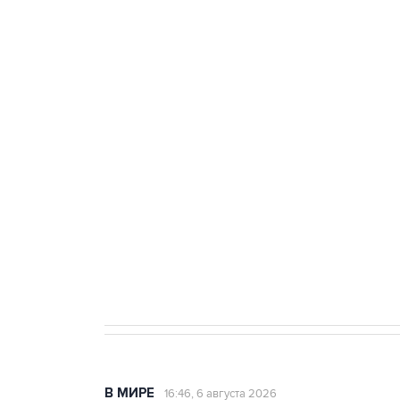
Три человека погибли, двое ра
Удмуртии
Путин сообщил о решении сосре
тыла Минобороны
Как российские медицинские т
Социальная реклама, АНО «Национальные приоритеты».
И
Трамп заявил, что переговоры 
В МИРЕ
16:46, 6 августа 2026