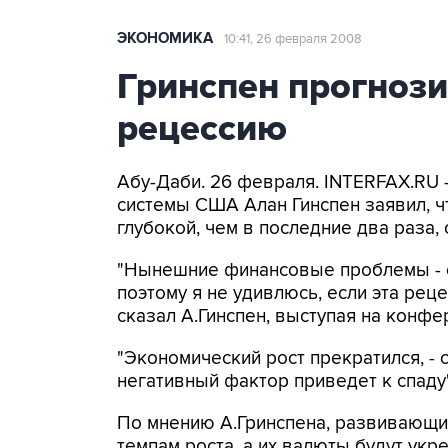
ЭКОНОМИКА
10:41, 26 февраля 2008
Гринспен прогнози
рецессию
Абу-Даби. 26 февраля. INTERFAX.RU
системы США Алан Гинспен заявил, 
глубокой, чем в последние два раза,
"Нынешние финансовые проблемы - 
поэтому я не удивлюсь, если эта рец
сказал А.Гинспен, выступая на конфе
"Экономический рост прекратился, - с
негативный фактор приведет к спаду"
По мнению А.Гринспена, развивающи
темпам роста, а их валюты будут укр