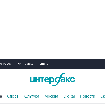
с-Россия
Финмаркет
Еще...
а
Спорт
Культура
Москва
Digital
Новости
С