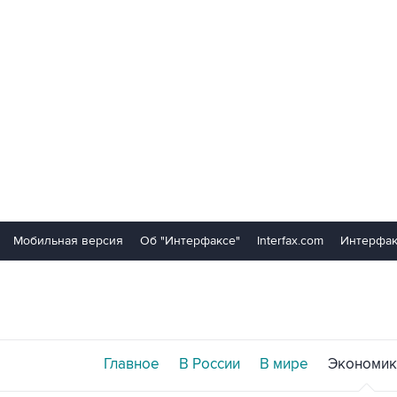
Мобильная версия
Об "Интерфаксе"
Interfax.com
Интерфак
Главное
В России
В мире
Экономик