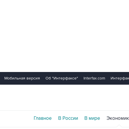
Мобильная версия
Об "Интерфаксе"
Interfax.com
Интерфак
Главное
В России
В мире
Экономик