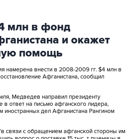
4 млн в фонд
фганистана и окажет
ную помощь
ия намерена внести в 2008-2009 гг. $4 млн в
восстановление Афганистана, сообщил
мля, Медведев направил президенту
 в ответ на письмо афганского лидера,
м иностранных дел Афганистана Рангином
"в связи с обращением афганской стороны им
шить вопрос о поставке 15 тыс. т пшеницы в