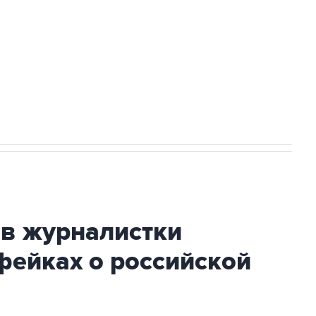
НН 7725383515 Erid: F7NfYUJCUneVdwcydK6A
стратегического списка с целью снять
ив журналистки
фейках о российской