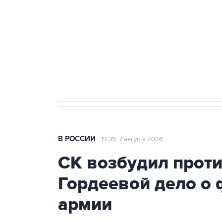
агрокомплексов
Социальная реклама, АНО «Национальные приоритеты».
И
Путин вывел "Шереметьево" из 
препятствие для приватизации
В РОССИИ
19:39, 7 августа 2026
СК возбудил прот
Гордеевой дело о 
армии