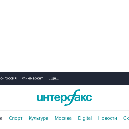
с-Россия
Финмаркет
Еще...
а
Спорт
Культура
Москва
Digital
Новости
С