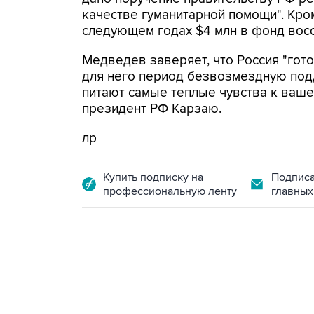
качестве гуманитарной помощи". Кром
следующем годах $4 млн в фонд вос
Медведев заверяет, что Россия "гот
для него период безвозмездную подд
питают самые теплые чувства к вашей
президент РФ Карзаю.
лр
Купить подписку на
Подписа
профессиональную ленту
главных
13:11, 7 августа 2026