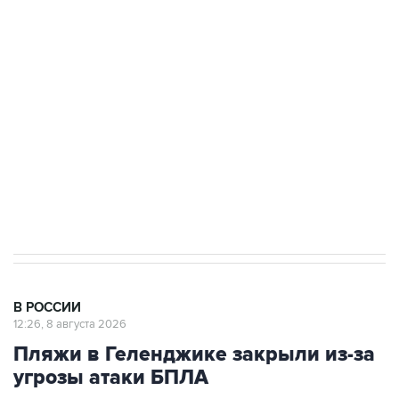
Росгвардии
Беспилотные технологии и ИИ на службе у
электросетевых объектов и агрокомплексов
Социальная реклама, АНО «Национальные приоритеты».
ИНН 7725383515 Erid: F7NfYUJCUneVdwcydK6A
Кабмин РФ разрешил до 1 июля 2027 года
импорт, выпуск и обращение бензина Евро 2,
Евро 3, Евро 4
В РОССИИ
12:26, 8 августа 2026
Пляжи в Геленджике закрыли из-за
угрозы атаки БПЛА