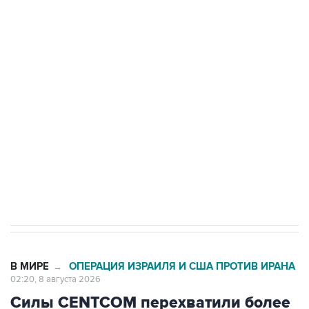
Росгвардии
Беспилотные технологии и ИИ на службе у
электросетевых объектов и агрокомплексов
Социальная реклама, АНО «Национальные приоритеты».
ИНН 7725383515 Erid: F7NfYUJCUneVdwcydK6A
Кабмин РФ разрешил до 1 июля 2027 года
импорт, выпуск и обращение бензина Евро 2,
Евро 3, Евро 4
В МИРЕ
ОПЕРАЦИЯ ИЗРАИЛЯ И США ПРОТИВ ИРАНА
→
02:20, 8 августа 2026
Силы CENTCOM перехватили более
50 торговых судов после