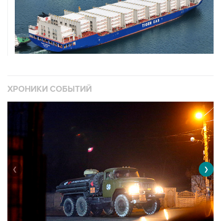
ХРОНИКИ СОБЫТИЙ
❮
❯