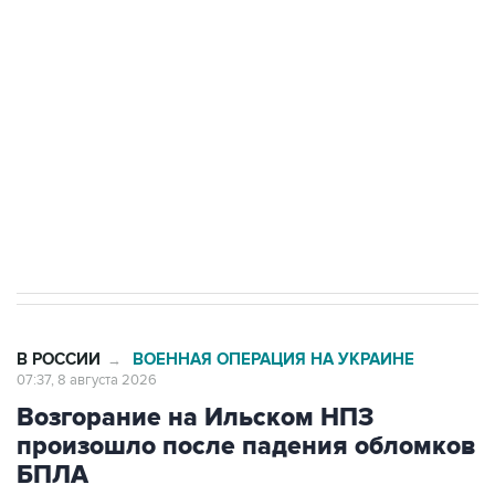
Беспилотные технологии и ИИ на службе у
электросетевых объектов и агрокомплексов
Социальная реклама, АНО «Национальные приоритеты».
ИНН 7725383515 Erid: F7NfYUJCUneVdwcydK6A
Кабмин РФ разрешил до 1 июля 2027 года
импорт, выпуск и обращение бензина Евро 2,
Евро 3, Евро 4
В РОССИИ
ВОЕННАЯ ОПЕРАЦИЯ НА УКРАИНЕ
→
07:37, 8 августа 2026
Возгорание на Ильском НПЗ
произошло после падения обломков
БПЛА