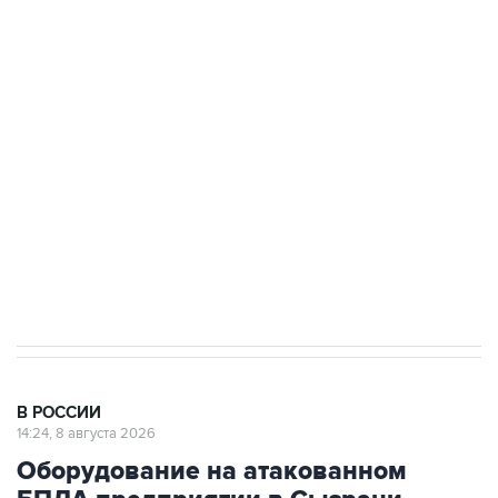
Беспилотные технологии и ИИ на службе у
электросетевых объектов и агрокомплексов
Социальная реклама, АНО «Национальные приоритеты».
ИНН 7725383515 Erid: F7NfYUJCUneVdwcydK6A
Кабмин РФ разрешил до 1 июля 2027 года
импорт, выпуск и обращение бензина Евро 2,
Евро 3, Евро 4
В РОССИИ
14:24, 8 августа 2026
Оборудование на атакованном
БПЛА предприятии в Сызрани
запустят в кратчайшие сроки