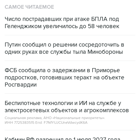
Число пострадавших при атаке БПЛА под
Геленджиком увеличилось до 58 человек
Путин сообщил о решении сосредоточить в
одних руках все службы тыла Минобороны
ФСБ сообщила о задержании в Приморье
подростков, готовивших теракт на объекте
Росгвардии
Беспилотные технологии и ИИ на службе у
электросетевых объектов и агрокомплексов
Социальная реклама, АНО «Национальные приоритеты».
ИНН 7725383515 Erid: F7NfYUJCUneVdwcydK6A
Кабмин РФ разрешил до 1 июля 2027 года
импорт, выпуск и обращение бензина Евро 2,