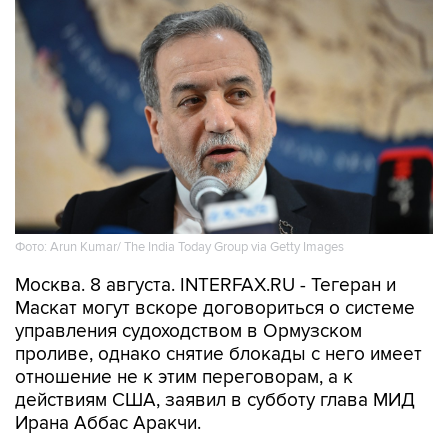
Фото: Arun Kumar/ The India Today Group via Getty Images
Москва. 8 августа. INTERFAX.RU - Тегеран и
Маскат могут вскоре договориться о системе
управления судоходством в Ормузском
проливе, однако снятие блокады с него имеет
отношение не к этим переговорам, а к
действиям США, заявил в субботу глава МИД
Ирана Аббас Аракчи.
"Переговоры с Оманом относительно
правового механизма и управления Ормузским