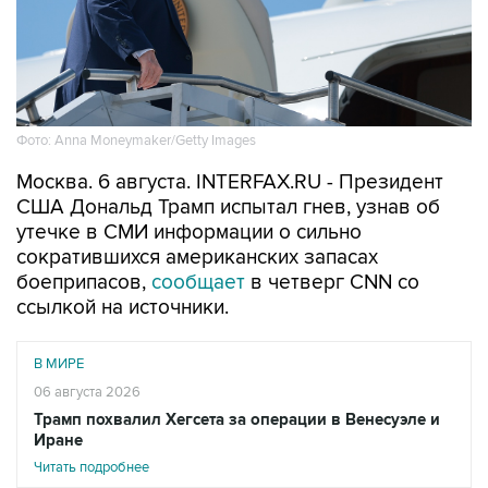
Фото: Anna Moneymaker/Getty Images
Москва. 6 августа. INTERFAX.RU - Президент
США Дональд Трамп испытал гнев, узнав об
утечке в СМИ информации о сильно
сократившихся американских запасах
боеприпасов,
сообщает
в четверг CNN со
ссылкой на источники.
В МИРЕ
06 августа 2026
Трамп похвалил Хегсета за операции в Венесуэле и
Иране
Читать подробнее