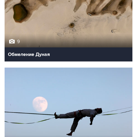
9
Обмеление Дуная