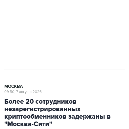
Как российские медицинские технологии
выходят на мировые рынки
Социальная реклама, АНО «Национальные приоритеты».
ИНН 7725383515 Erid: F7NfYUJCUneVdTRF8PRs
Аксенов сообщил о четвертом погибшем в
результате атаки ВСУ на Крым
МОСКВА
09:50, 7 августа 2026
Более 20 сотрудников
незарегистрированных
криптообменников задержаны в
"Москва-Сити"