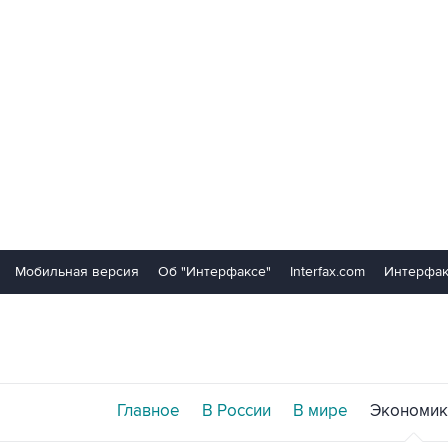
Мобильная версия
Об "Интерфаксе"
Interfax.com
Интерфак
Главное
В России
В мире
Экономик