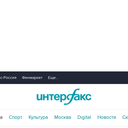
с-Россия
Финмаркет
Еще...
а
Спорт
Культура
Москва
Digital
Новости
С