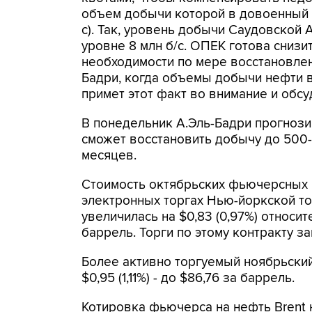
объем добычи которой в довоенный пе
с). Так, уровень добычи Саудовской 
уровне 8 млн б/с. ОПЕК готова сниз
необходимости по мере восстановлен
Бадри, когда объемы добычи нефти в
примет этот факт во внимание и обсу
В понедельник А.Эль-Бадри прогнози
сможет восстановить добычу до 500-6
месяцев.
Стоимость октябрьских фьючерсных 
электронных торгах Нью-йоркской то
увеличилась на $0,83 (0,97%) относит
баррель. Торги по этому контракту з
Более активно торгуемый ноябрьский 
$0,95 (1,11%) - до $86,76 за баррель.
Котировка фьючерса на нефть Brent н