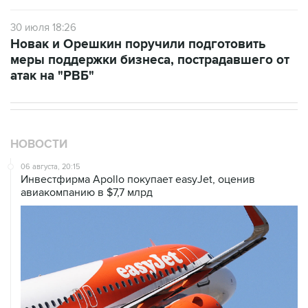
силы: "Внесение или невнесение этого пункта в
оферты не имеют значения, поэтому эти
потери по закону не подлежат возмещению".
До этого Ким рассказывала, что складские
объекты Wildberries-Russ застрахованы, но
текущие страховые предложения для крупных
промышленных объектов не покрывают
террористические риски и риски атак БПЛА.
Объединенная компания разработала
собственные меры поддержки для продавцов,
чьи товары пострадали в результате атак.
Меры поддержки также объявляли ВБ банк,
ВТБ
и
Сбербанк
.
Wildberries
Алексей Сазанов
Минфин РФ