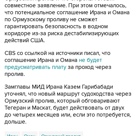
запустить технические переговоры", -
отмечает "Аль-Арабийя".
По словам источника, входящие в Ормузский
пролив суда будут пользоваться путем около
Ирана, покидающие - возле Омана.
Региональные государства также смогут
принять участие в процессе разминирования
пролива.
Источник добавил, что США и Иран
продолжают переговоры через посредников,
и эти контакты находятся на финальной стадии.
Ожидается, что глава МИД Ирана Аббас
Аракчи отправится с визитом в Пакистан в эти
выходные или в начале следующей недели.
Ранее в МИД Ирана сообщали, что Тегеран и
Маскат уже согласовали координаты нового
маршрута для движения судов через