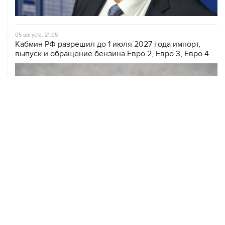
НОВОСТИ
06 августа, 20:15
Инвестфирма Apollo покупает easyJet, оценив
авиакомпанию в $7,7 млрд
06 августа, 16:02
Международные резервы России с 24 по 31 июля
сократились на $11,8 млрд