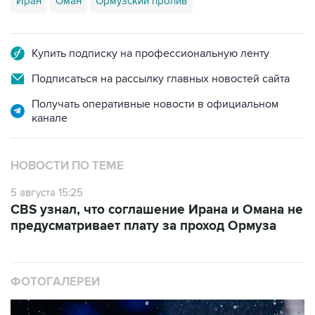
Ормузский пролив и что стороны готовят
совместное заявление. При этом отмечалось,
что потенциальное соглашение Ирана и Омана
по Ормузскому проливу не сможет
гарантировать безопасность в водном
коридоре из-за риска дестабилизирующих
действий США.
CBS со ссылкой на источники писал, что
соглашение Ирана и Омана
не будет
предусматривать плату
за проход через
пролив.
Замглавы МИД Ирана Казем Гарибабади
уточнял, что новый маршрут судоходства через
Ормузский пролив, который обговаривают
Тегеран и Маскат, будет действовать от двух
до четырех месяцев или, если это потребуется,
дольше.