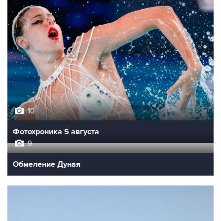
Иран
Оман
Ормузский пролив
Купить подписку на профессиональную ленту
Подписаться на рассылку главных новостей сайта
Получать оперативные новости в официальном
канале
НОВОСТИ ПО ТЕМЕ
5 августа 15:25
CBS узнал, что соглашение Ирана и Омана не
предусматривает плату за проход Ормуза
ФОТОГАЛЕРЕИ