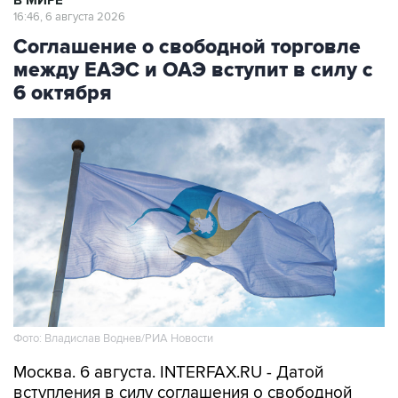
выходят на мировые рынки
Социальная реклама, АНО «Национальные приоритеты».
ИНН 7725383515 Erid: F7NfYUJCUneVdTRF8PRs
Трамп заявил, что переговоры с Ираном
начнутся в понедельник
В МИРЕ
16:46, 6 августа 2026
Соглашение о свободной торговле
между ЕАЭС и ОАЭ вступит в силу с
6 октября