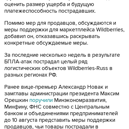
Фото: Андрей Гордеев/Ведомости/ТАСС
Москва. 6 августа. INTERFAX.RU - Налоговые
отсрочки и рассрочки прорабатываются в
качестве одной из возможных мер поддержки
предпринимателей, чьи товары пострадали на
логистических объектах Wildberries-Russ
вследствие БПЛА-атак, сообщил журналистам
статс-секретарь - замминистра финансов РФ
Алексей Сазанов в кулуарах Евразийского
межправсовета (ЕМПС).