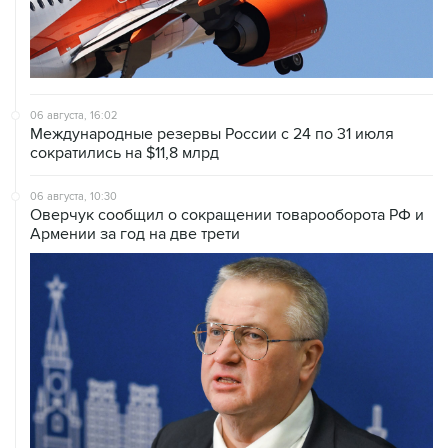
Купить подписку на профессиональную ленту
Подписаться на рассылку главных новостей сайта
Получать оперативные новости в официальном
канале
НОВОСТИ ПО ТЕМЕ
6 августа 15:54
Ведомства РФ предложат меры поддержки
предпринимателей, пострадавших от атак на
логокомплексы
30 июля 18:26
Новак и Орешкин поручили подготовить
меры поддержки бизнеса, пострадавшего от
атак на "РВБ"