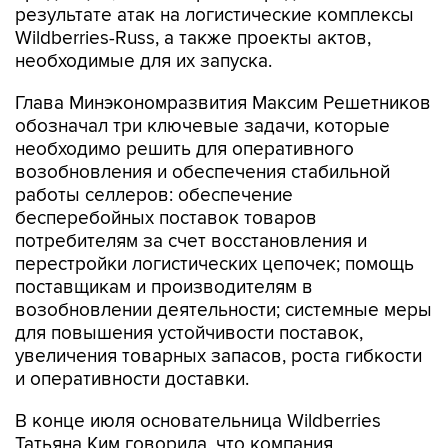
"Сейчас этот вопрос
(поддержка пострадавших
- ИФ)
обсуждается в рабочей группе в
правительстве. Я думаю, на следующей неделе
мы выйдем с предложением. Разные меры
обсуждаются. Когда будет окончательное
решение, тогда об этом будет объявлено. (...) В
том числе, обсуждаются отсрочки, рассрочки
по налогам", - сказал он.
Отвечая на вопрос, на какой период
потенциальные налоговые послабления могут
быть введены, Сазанов пояснил, что рабочая
группа также это рассматривает, необходимо
оценить размер ущерба и будущую
платежеспособность пострадавших.
Помимо мер для продавцов, обсуждаются и
меры поддержки для маркетплейса Wildberries,
добавил он, отказавшись раскрывать
конкретные обсуждаемые меры.