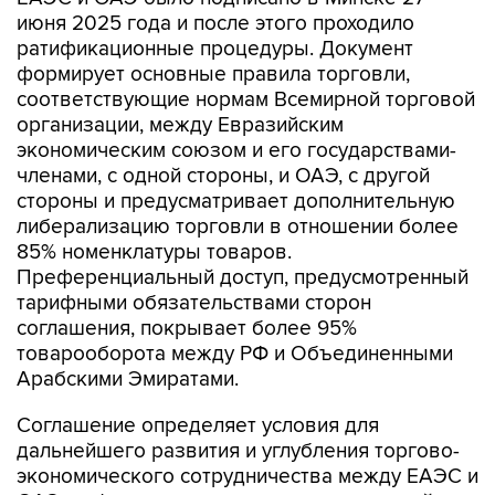
процедуры, связанные с ратификацией и
вступлением в силу соглашения о свободной
торговле с Объединенными Арабскими
Эмиратами, завершены и определена дата его
вступления в силу - 6 октября 2026 года", -
сказал он журналистам в Чолпон-Ате, где 6-7
августа проходит заседание Евразийского
межправсовета.
Соглашение о зоне свободной торговли между
ЕАЭС и ОАЭ было подписано в Минске 27
июня 2025 года и после этого проходило
ратификационные процедуры. Документ
формирует основные правила торговли,
соответствующие нормам Всемирной торговой
организации, между Евразийским
экономическим союзом и его государствами-
членами, с одной стороны, и ОАЭ, с другой
стороны и предусматривает дополнительную
либерализацию торговли в отношении более