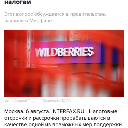
9
Обмеление Дуная