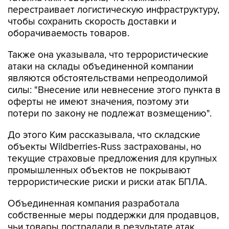
За последние несколько недель в результате
БПЛА-атак пострадал целый ряд
логистических объектов Wildberries-Russ в
разных регионах РФ.
Ранее вице-премьер Александр Новак и
замглавы администрации президента Максим
Орешкин
поручили
Минэкономразвития,
Минфину, ФНС совместно с Центральным
банком и объединениями предпринимателей
до 10 августа представить меры поддержки
продавцов, чьи товары пострадали в
результате атак на логистические комплексы
Wildberries-Russ, а также проекты актов,
необходимые для их запуска.
Глава Минэкономразвития Максим Решетников
обозначал три ключевые задачи, которые
необходимо решить для оперативного