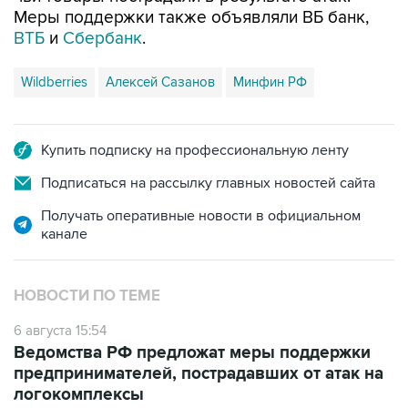
возобновления и обеспечения стабильной
работы селлеров: обеспечение
бесперебойных поставок товаров
потребителям за счет восстановления и
перестройки логистических цепочек; помощь
поставщикам и производителям в
возобновлении деятельности; системные меры
для повышения устойчивости поставок,
увеличения товарных запасов, роста гибкости
и оперативности доставки.
В конце июля основательница Wildberries
Татьяна Ким говорила, что компания
перестраивает логистическую инфраструктуру,
чтобы сохранить скорость доставки и
оборачиваемость товаров.
Также она указывала, что террористические
атаки на склады объединенной компании
являются обстоятельствами непреодолимой