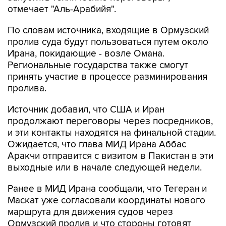
Москва. 6 августа. INTERFAX.RU - Иран и Оман
смогли согласовать порядок движения судов
через Ормузский пролив, он будет
действовать 60 дней, сообщает в четверг
"Аль-Арабийя" со ссылкой на источник.
"О соглашении по открытию Ормузского
пролива могут объявить в течение
последующих дней, сказал источник, добавив,
что соглашение Тегерана и Маската все еще
требует одобрения Высшего совета
национальной безопасности Ирана", -
информирует телеканал.
"Источник продолжил, что предложенное
соглашение по Ормузскому проливу будет
действовать 60 дней, оно нацелено на
восстановление судоходства. Собеседник
подчеркнул, что 60-дневное соглашение
должно помочь выйти из нынешнего тупика и