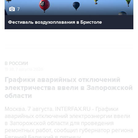
7
Фестиваль воздухоплавания в Бристоле
В РОССИИ
18:38, 7 августа 2026
Графики аварийных отключений
электричества ввели в Запорожской
области
Москва. 7 августа. INTERFAX.RU - Графики
аварийных отключений электроэнергии ввели
в Запорожской области для проведения
ремонтных работ, сообщил губернатор региона
Евгений Балицкий в пятницу.