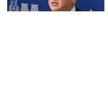
05 августа, 21:05
Кабмин РФ разрешил до 1 июля 2027 года импорт,
выпуск и обращение бензина Евро 2, Евро 3, Евро 4