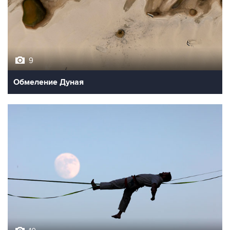
9
Обмеление Дуная