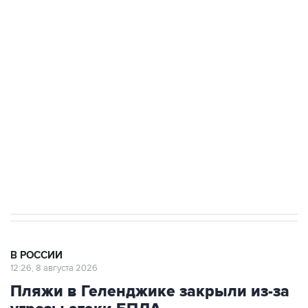
подростков, готовивших теракт на объекте
Росгвардии
Беспилотные технологии и ИИ на службе у
электросетевых объектов и агрокомплексов
Социальная реклама, АНО «Национальные приоритеты».
ИНН 7725383515 Erid: F7NfYUJCUneVdwcydK6A
Кабмин РФ разрешил до 1 июля 2027 года
импорт, выпуск и обращение бензина Евро 2,
Евро 3, Евро 4
В РОССИИ
12:26, 8 августа 2026
Пляжи в Геленджике закрыли из-за