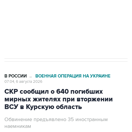
Как российские медицинские технологии
выходят на мировые рынки
Социальная реклама, АНО «Национальные приоритеты».
ИНН 7725383515 Erid: F7NfYUJCUneVdTRF8PRs
Трамп заявил, что переговоры с Ираном
начнутся в понедельник
В РОССИИ
ВОЕННАЯ ОПЕРАЦИЯ НА УКРАИНЕ
→
07:04, 6 августа 2026
СКР сообщил о 640 погибших
мирных жителях при вторжении
ВСУ в Курскую область
Обвинение предъявлено 35 иностранным
наемникам