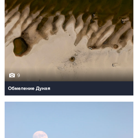
9
Обмеление Дуная