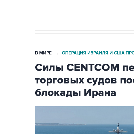
бензина Евро 2, Евро 3, Евро 4
В МИРЕ
ОПЕРАЦИЯ ИЗРАИЛЯ И США ПР
→
Силы CENTCOM пер
торговых судов п
блокады Ирана