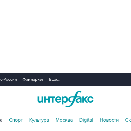
с-Россия
Финмаркет
Еще...
а
Спорт
Культура
Москва
Digital
Новости
С