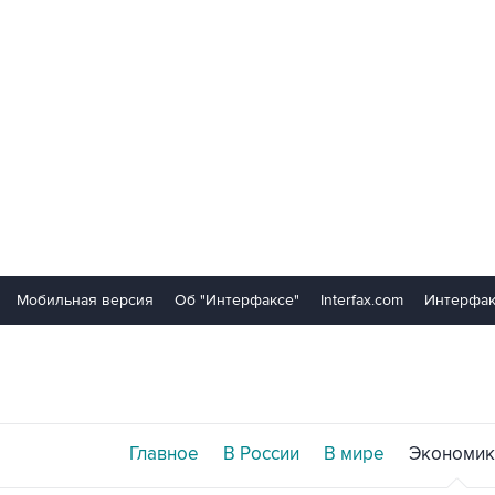
Мобильная версия
Об "Интерфаксе"
Interfax.com
Интерфак
Главное
В России
В мире
Экономик