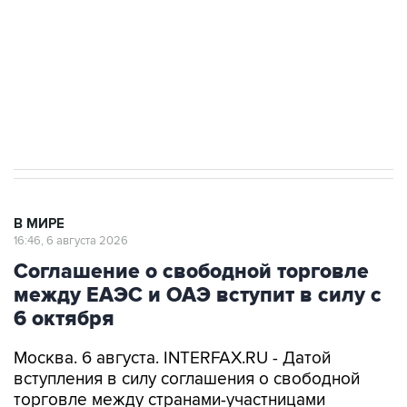
выходят на мировые рынки
Социальная реклама, АНО «Национальные приоритеты».
ИНН 7725383515 Erid: F7NfYUJCUneVdTRF8PRs
Трамп заявил, что переговоры с Ираном
начнутся в понедельник
В МИРЕ
16:46, 6 августа 2026
Соглашение о свободной торговле
между ЕАЭС и ОАЭ вступит в силу с
6 октября
Москва. 6 августа. INTERFAX.RU - Датой
вступления в силу соглашения о свободной
торговле между странами-участницами