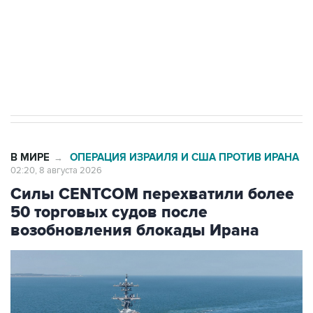
Социальная реклама, АНО «Национальные приоритеты».
ИНН 7725383515 Erid: F7NfYUJCUneVdwcydK6A
Кабмин РФ разрешил до 1 июля 2027 года
импорт, выпуск и обращение бензина Евро 2,
Евро 3, Евро 4
В МИРЕ
ОПЕРАЦИЯ ИЗРАИЛЯ И США ПРОТИВ ИРАНА
→
02:20, 8 августа 2026
Силы CENTCOM перехватили более
50 торговых судов после
возобновления блокады Ирана