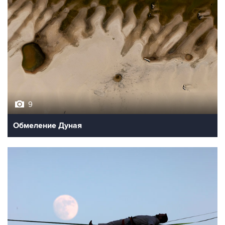
9
Обмеление Дуная