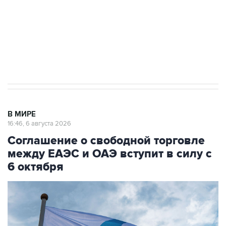
выходят на мировые рынки
Социальная реклама, АНО «Национальные приоритеты».
ИНН 7725383515 Erid: F7NfYUJCUneVdTRF8PRs
Трамп заявил, что переговоры с Ираном
начнутся в понедельник
В МИРЕ
16:46, 6 августа 2026
Соглашение о свободной торговле
между ЕАЭС и ОАЭ вступит в силу с
6 октября