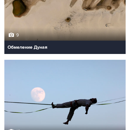
9
Обмеление Дуная