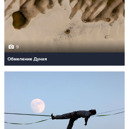
9
Обмеление Дуная