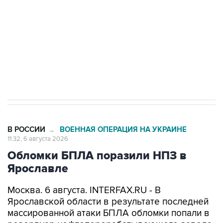
Как российские медицинские технологии
выходят на мировые рынки
Социальная реклама, АНО «Национальные приоритеты».
ИНН 7725383515 Erid: F7NfYUJCUneVdTRF8PRs
Трамп заявил, что переговоры с Ираном
начнутся в понедельник
В РОССИИ
ВОЕННАЯ ОПЕРАЦИЯ НА УКРАИНЕ
→
11:32, 6 августа 2026
Обломки БПЛА поразили НПЗ в
Ярославле
Москва. 6 августа. INTERFAX.RU - В
Ярославской области в результате последней
массированной атаки БПЛА обломки попали в