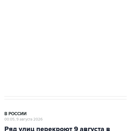
Промышленное предприятие в Самарской
области подверглось атаке БПЛА
Беспилотные технологии и ИИ на службе у
электросетевых объектов и агрокомплексов
Социальная реклама, АНО «Национальные приоритеты».
ИНН 7725383515 Erid: F7NfYUJCUneVdwcydK6A
Кабмин РФ разрешил до 1 июля 2027 года
импорт, выпуск и обращение бензина Евро 2,
Евро 3, Евро 4
В РОССИИ
00:05, 9 августа 2026
Ряд улиц перекроют 9 августа в