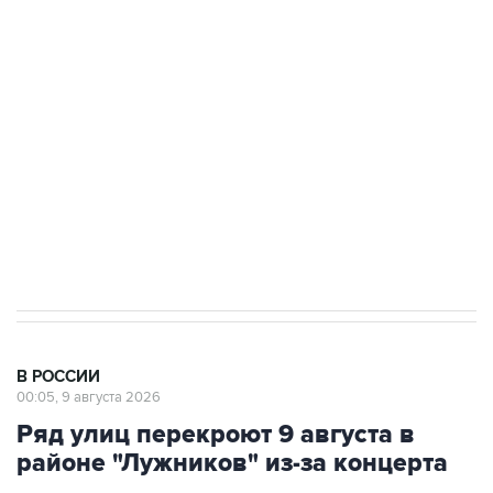
области подверглось атаке БПЛА
Беспилотные технологии и ИИ на службе у
электросетевых объектов и агрокомплексов
Социальная реклама, АНО «Национальные приоритеты».
ИНН 7725383515 Erid: F7NfYUJCUneVdwcydK6A
Кабмин РФ разрешил до 1 июля 2027 года
импорт, выпуск и обращение бензина Евро 2,
Евро 3, Евро 4
В РОССИИ
00:05, 9 августа 2026
Ряд улиц перекроют 9 августа в
районе "Лужников" из-за концерта