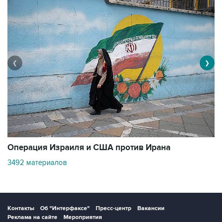
❮
❯
В
Операция Израиля и США против Ирана
1
3492 материалов
Контакты
Об "Интерфаксе"
Пресс-центр
Вакансии
Реклама на сайте
Мероприятия