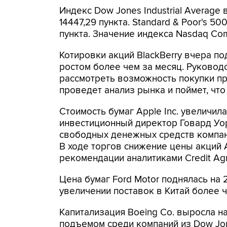
Индекс Dow Jones Industrial Average 
14447,29 пункта. Standard & Poor's 50
пункта. Значение индекса Nasdaq Com
Котировки акций BlackBerry вчера по
ростом более чем за месяц. Руковод
рассмотреть возможность покупки пр
проведет анализ рынка и поймет, что
Стоимость бумаг Apple Inc. увеличила
инвестиционный директор Говард Уор
свободных денежных средств компан
В ходе торгов снижение цены акций A
рекомендации аналитиками Credit Agric
Цена бумаг Ford Motor поднялась на
увеличении поставок в Китай более 
Капитализация Boeing Co. выросла на
подъемом среди компаний из Dow Jon