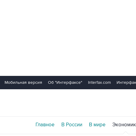
Мобильная версия
Об "Интерфаксе"
Interfax.com
Интерфак
Главное
В России
В мире
Экономик