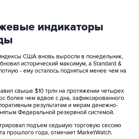
ржевые индикаторы
ды
 индексы США вновь выросли в понедельник,
бновил исторический максимум, а Standard &
лотную - ему осталось подняться менее чем на
вил свыше $10 трлн на протяжении четырех
рос более чем вдвое с дна, зафиксированного
рпоративным результатам и мерам денежно-
инятым Федеральной резервной системой.
трировал подъем седьмую торговую сессию
рта прошлого года, отмечает MarketWatch.