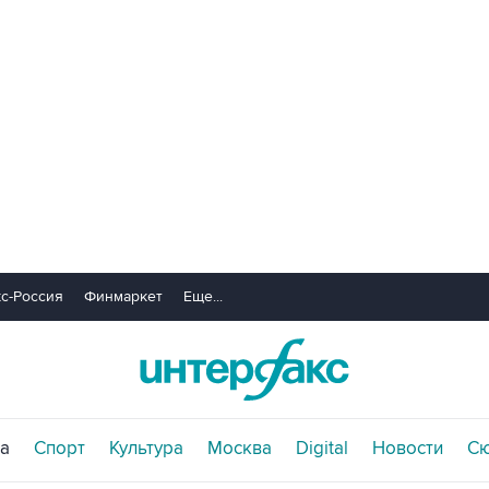
с-Россия
Финмаркет
Еще...
а
Спорт
Культура
Москва
Digital
Новости
С