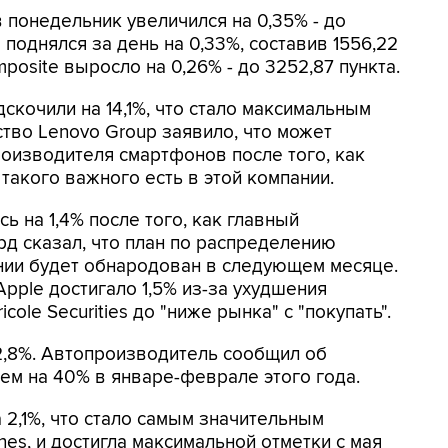
в понедельник увеличился на 0,35% - до
0 поднялся за день на 0,33%, составив 1556,22
posite выросло на 0,26% - до 3252,87 пункта.
дскочили на 14,1%, что стало максимальным
ство Lenovo Group заявило, что может
оизводителя смартфонов после того, как
 такого важного есть в этой компании.
сь на 1,4% после того, как главный
д сказал, что план по распределению
ии будет обнародован в следующем месяце.
pple достигало 1,5% из-за ухудшения
ole Securities до "ниже рынка" с "покупать".
 2,8%. Автопроизводитель сообщил об
чем на 40% в январе-феврале этого года.
 2,1%, что стало самым значительным
es, и достигла максимальной отметки с мая