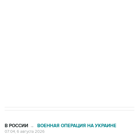
БПЛА на автомобиль в Удмуртии
Путин сообщил о решении сосредоточить в
одних руках все службы тыла Минобороны
Как российские медицинские технологии
выходят на мировые рынки
Социальная реклама, АНО «Национальные приоритеты».
ИНН 7725383515 Erid: F7NfYUJCUneVdTRF8PRs
Трамп заявил, что переговоры с Ираном
начнутся в понедельник
В РОССИИ
ВОЕННАЯ ОПЕРАЦИЯ НА УКРАИНЕ
→
07:04, 6 августа 2026