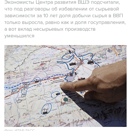
Экономисты Центра развития ВШЭ подсчитали,
что под разговоры об избавлении от сырьевой
зависимости за 10 лет доля добычи сырья в ВВП
только выросла, равно как и доля госуправления,
а вот вклад несырьевых производств
уменьшился
Фото: ИТАР-ТАСС