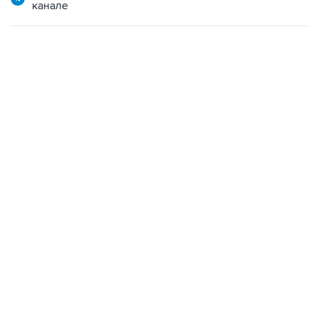
канале
09:49, 6 августа 2026