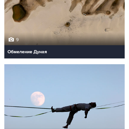
9
Обмеление Дуная