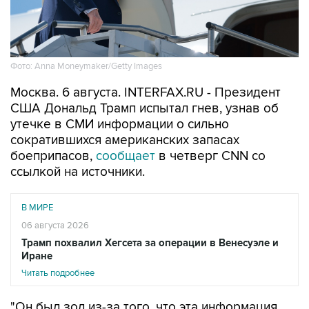
Фото: Anna Moneymaker/Getty Images
Москва. 6 августа. INTERFAX.RU - Президент
США Дональд Трамп испытал гнев, узнав об
утечке в СМИ информации о сильно
сократившихся американских запасах
боеприпасов,
сообщает
в четверг CNN со
ссылкой на источники.
В МИРЕ
06 августа 2026
Трамп похвалил Хегсета за операции в Венесуэле и
Иране
Читать подробнее
"Он был зол из-за того, что эта информация