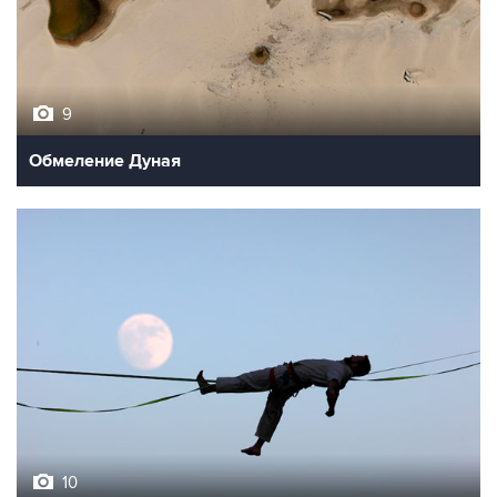
9
Обмеление Дуная
10