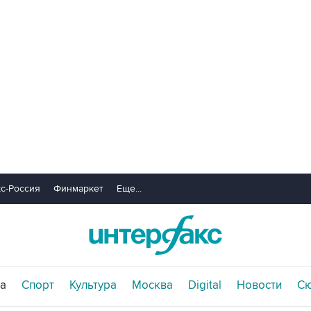
с-Россия
Финмаркет
Еще...
а
Спорт
Культура
Москва
Digital
Новости
С