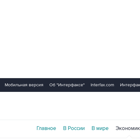
Мобильная версия
Об "Интерфаксе"
Interfax.com
Интерфак
Главное
В России
В мире
Экономик