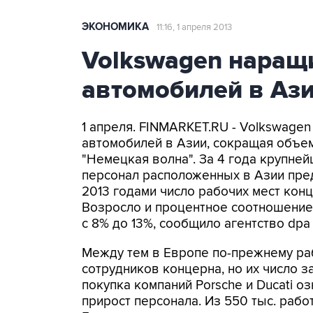
ЭКОНОМИКА
11:16, 1 апреля 2013
Volkswagen наращ
автомобилей в Аз
1 апреля. FINMARKET.RU - Volkswage
автомобилей в Азии, сокращая объе
"Немецкая волна". За 4 года крупне
персонал расположенных в Азии пре
2013 годами число рабочих мест конц
Возросло и процентное соотношение 
с 8% до 13%, сообщило агентство dpa 
Между тем в Европе по-прежнему р
сотрудников концерна, но их число з
покупка компаний Porsche и Ducati 
прирост персонала. Из 550 тыс. рабо