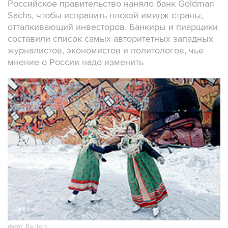
Российское правительство наняло банк Goldman
Sachs, чтобы исправить плохой имидж страны,
отталкивающий инвесторов. Банкиры и пиарщики
составили список самых авторитетных западных
журналистов, экономистов и политологов, чье
мнение о России надо изменить
Фото: Reuters