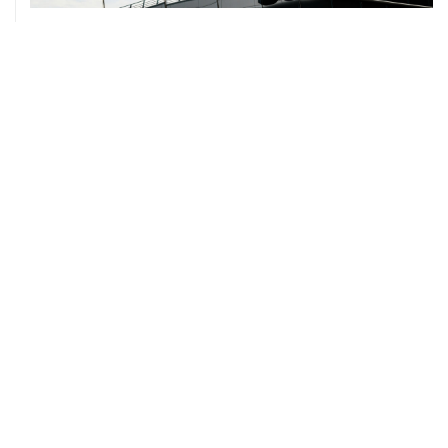
07 августа, 12:30
Janaf и MOL достигли соглашения о транзите по
Адриатическому нефтепроводу
07 августа, 12:02
ФАО назвало причины роста мировых цен на пшеницу
в июле на 9,9%