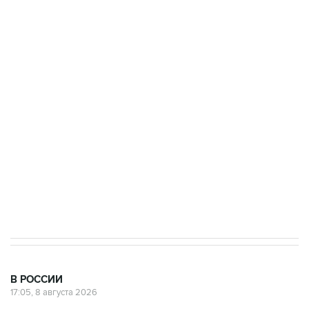
ФСБ сообщила о задержании в Приморье
подростков, готовивших теракт на объекте
Росгвардии
Беспилотные технологии и ИИ на службе у
электросетевых объектов и агрокомплексов
Социальная реклама, АНО «Национальные приоритеты».
ИНН 7725383515 Erid: F7NfYUJCUneVdwcydK6A
Кабмин РФ разрешил до 1 июля 2027 года
импорт, выпуск и обращение бензина Евро 2,
Евро 3, Евро 4
В РОССИИ
17:05, 8 августа 2026