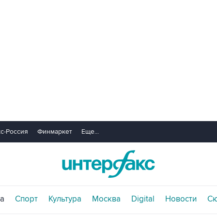
с-Россия
Финмаркет
Еще...
а
Спорт
Культура
Москва
Digital
Новости
С