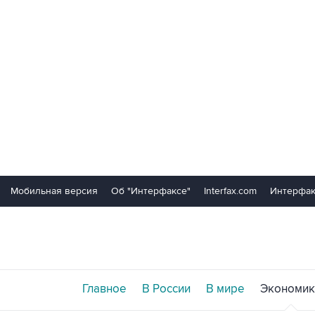
Мобильная версия
Об "Интерфаксе"
Interfax.com
Интерфак
Главное
В России
В мире
Экономик