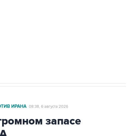
доточить в одних руках все службы
ехнологии выходят на мировые рынки
НН 7725383515 Erid: F7NfYUJCUneVdTRF8PRs
с Ираном начнутся в понедельник
ОТИВ ИРАНА
08:38, 6 августа 2026
громном запасе
ША