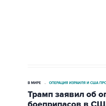
Путин сообщил о решении сосре
тыла Минобороны
Как российские медицинские т
Социальная реклама, АНО «Национальные приоритеты».
И
Трамп заявил, что переговоры 
В МИРЕ
ОПЕРАЦИЯ ИЗРАИЛЯ И США ПР
→
Трамп заявил об о
боеприпасов в С