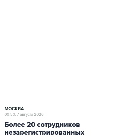
ФСБ сообщила о задержании в Приморье
подростков, готовивших теракт на объекте
Росгвардии
Беспилотные технологии и ИИ на службе у
электросетевых объектов и агрокомплексов
Социальная реклама, АНО «Национальные приоритеты».
ИНН 7725383515 Erid: F7NfYUJCUneVdwcydK6A
Аксенов сообщил о четвертом погибшем в
результате атаки ВСУ на Крым
МОСКВА
09:50, 7 августа 2026
Более 20 сотрудников
незарегистрированных