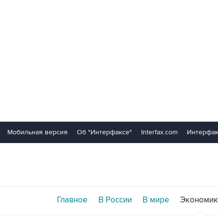
Мобильная версия
Об "Интерфаксе"
Interfax.com
Интерфак
Главное
В России
В мире
Экономик