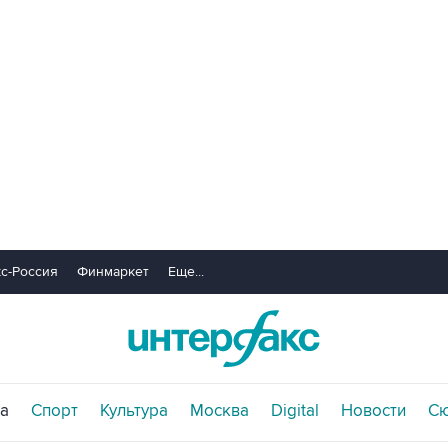
с-Россия
Финмаркет
Еще...
а
Спорт
Культура
Москва
Digital
Новости
С