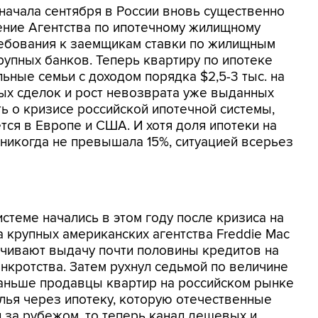
 начала сентября в России вновь существенно
ение Агентства по ипотечному жилищному
ебования к заемщикам ставки по жилищным
рупных банков. Теперь квартиру по ипотеке
льные семьи с доходом порядка $2,5-3 тыс. на
ых сделок и рост невозврата уже выданных
ь о кризисе российской ипотечной системы,
тся в Европе и США. И хотя доля ипотеки на
никогда не превышала 15%, ситуацией всерьез
стеме начались в этом году после кризиса на
крупных американских агентства Freddie Mac
ечивают выдачу почти половины кредитов на
анкротства. Затем рухнул седьмой по величине
раньше продавцы квартир на российском рынке
ья через ипотеку, которую отечественные
 за рубежом, то теперь канал дешевых и