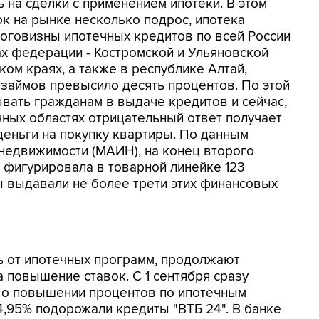
ь на сделки с применением ипотеки. В этом
лок на рынке несколько подрос, ипотека
ороговизны ипотечных кредитов по всей России
ах федерации - Костромской и Ульяновской
ком краях, а также в республике Алтай,
 займов превысило десять процентов. По этой
ывать гражданам в выдаче кредитов и сейчас,
чных областях отрицательный ответ получает
еньги на покупку квартиры. По данным
недвижимости (МАИН), на конец второго
о фигурировала в товарной линейке 123
ы выдавали не более трети этих финансовых
сь от ипотечных программ, продолжают
 повышение ставок. С 1 сентября сразу
 о повышении процентов по ипотечным
-14,95% подорожали кредиты "ВТБ 24". В банке