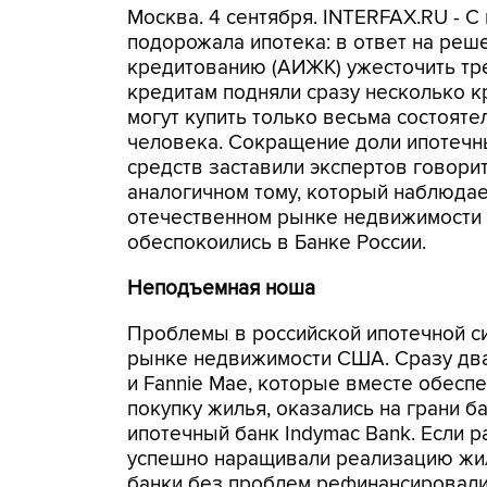
Москва. 4 сентября. INTERFAX.RU - С
подорожала ипотека: в ответ на реш
кредитованию (АИЖК) ужесточить тр
кредитам подняли сразу несколько к
могут купить только весьма состояте
человека. Сокращение доли ипотечн
средств заставили экспертов говорит
аналогичном тому, который наблюдае
отечественном рынке недвижимости 
обеспокоились в Банке России.
Неподъемная ноша
Проблемы в российской ипотечной си
рынке недвижимости США. Сразу два 
и Fannie Mae, которые вместе обесп
покупку жилья, оказались на грани б
ипотечный банк Indymac Bank. Если 
успешно наращивали реализацию жил
банки без проблем рефинансировали