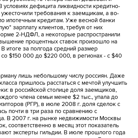
 В условиях дефицита ликвидности кредитно-
ужесточили требования к заемщикам, а во-
по ипотечным кредитам. Уже весной банки
лую" зарплату клиентов, требуя от них
 форме 2-НДФЛ, а некоторые распространили
Повышение процентных ставок произошло на
 В итоге за полгода средний размер
о $150 000 до $220 000, в регионах - с $40
арману лишь небольшому числу россиян. Даже
ласса пришлось расстаться с мечтой улучшить
и: в российской столице доля заемщиков,
дого члена семьи менее $2 тыс., упала до
элторов (РГР), в июле 2008 г. доля сделок с
сь почти в три раза по сравнению с
а. В 2007 г. на рынке недвижимости Москвы
к, соответственно в месяц этот показатель
ывают эксперты гильдии. В июле прошлого года