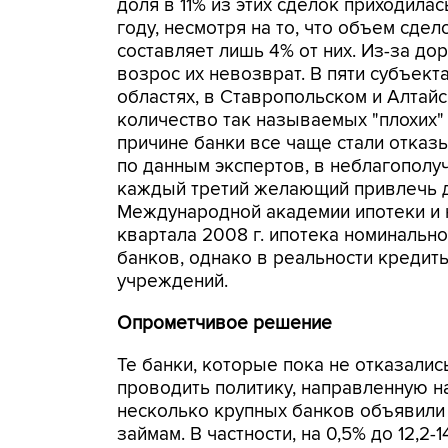
доля в 11% из этих сделок приходилас
году, несмотря на то, что объем сде
составляет лишь 4% от них. Из-за д
возрос их невозврат. В пяти субъект
областях, в Ставропольском и Алтайс
количество так называемых "плохих"
причине банки все чаще стали отказ
по данным экспертов, в неблагополу
каждый третий желающий привлечь д
Международной академии ипотеки и 
квартала 2008 г. ипотека номинальн
банков, однако в реальности кредит
учреждений.
Опрометчивое решение
Те банки, которые пока не отказали
проводить политику, направленную на
несколько крупных банков объявили
займам. В частности, на 0,5% до 12,2