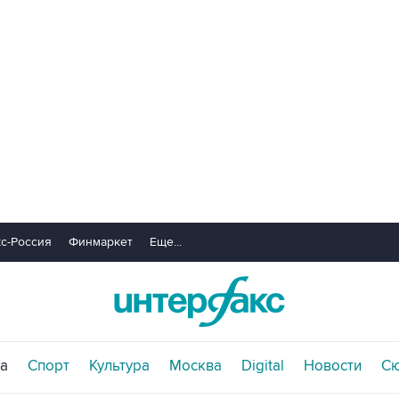
с-Россия
Финмаркет
Еще...
а
Спорт
Культура
Москва
Digital
Новости
С