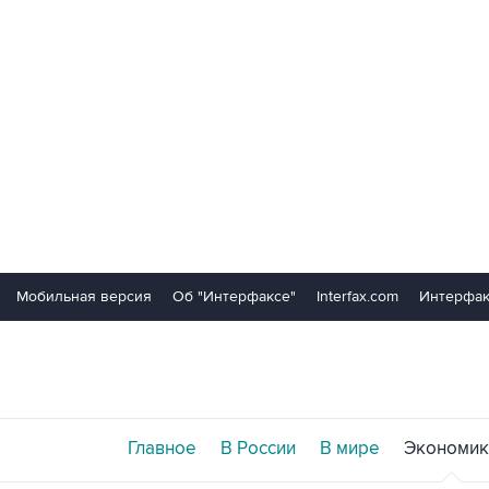
Мобильная версия
Об "Интерфаксе"
Interfax.com
Интерфак
Главное
В России
В мире
Экономик