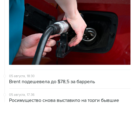
05 августа, 18:30
Brent подешевела до $78,5 за баррель
05 августа, 17:36
Росимущество снова выставило на торги бывшие
российские активы Global Spirits
05 августа, 16:25
Сбербанк вслед за АБ "Россия" уведомил о планах
инициировать банкротство "ЕвроТранса"