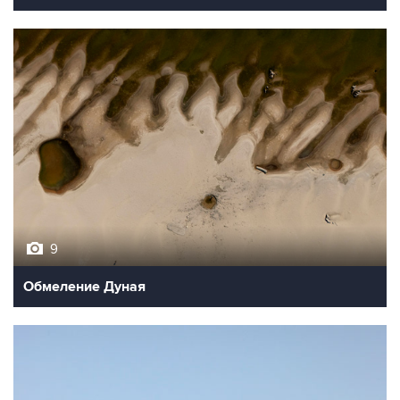
9
Обмеление Дуная