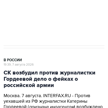
Социальная реклама, АНО «Национальные приоритеты».
ИНН 7725383515 Erid: F7NfYUJCUneVdwcydK6A
Аксенов сообщил о четвертом погибшем в
результате атаки ВСУ на Крым
В РОССИИ
19:39, 7 августа 2026
СК возбудил против журналистки
Гордеевой дело о фейках о
российской армии
Москва. 7 августа. INTERFAX.RU - Против
уехавшей из РФ журналистки Катерины
Гордеевой (
признана иноагентом
) возбуждено
дело о распространении дезинформации о
деятельности российских Вооруженных сил, ее