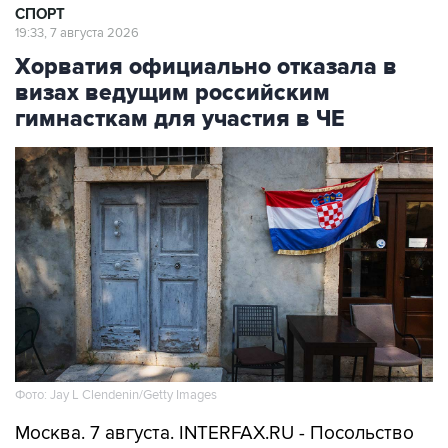
Хорватия официально отказала в
визах ведущим российским
гимнасткам для участия в ЧЕ
Фото: Jay L Clendenin/Getty Images
Москва. 7 августа. INTERFAX.RU - Посольство
Хорватии в Москве официально уведомило об
отказе в выдаче виз девяти из 65 членов