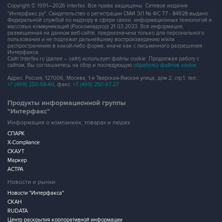
Copyright © 1991—2026 Interfax. Все права защищены. Сетевое издание
"Интерфакс.ру". Свидетельство о регистрации СМИ ЭЛ № ФС 77 - 84928 выдано
Федеральной службой по надзору в сфере связи, информационных технологий и
массовых коммуникаций (Роскомнадзор) 21.03.2023. Вся информация,
размещенная на данном веб-сайте, предназначена только для персонального
пользования и не подлежит дальнейшему воспроизведению и/или
распространению в какой-либо форме, иначе как с письменного разрешения
Интерфакса.
Сайт Interfax.ru (далее – сайт) использует файлы cookie. Продолжая работу с
сайтом, Вы соглашаетесь на сбор и последующую
обработку файлов cookie
.
Адрес: Россия, 127006, Москва, 1-я Тверская-Ямская улица, дом 2, стр.1, тел.:
+7 (499) 250-98-40
, факс:
+7 (499) 250-97-27
Продукты информационной группы
"Интерфакс"
Информация о компаниях, товарах и людях
СПАРК
X-Compliance
СКАУТ
Маркер
АСТРА
Новости и рынки
Новости "Интерфакса"
СКАН
RUDATA
Центр раскрытия корпоративной информации