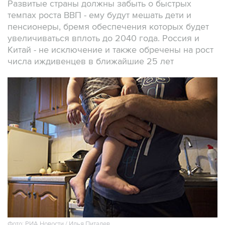
Развитые страны должны забыть о быстрых
темпах роста ВВП - ему будут мешать дети и
пенсионеры, бремя обеспечения которых будет
увеличиваться вплоть до 2040 года. Россия и
Китай - не исключение и также обречены на рост
числа иждивенцев в ближайшие 25 лет
Фото: РИА Новости / Илья Питалев