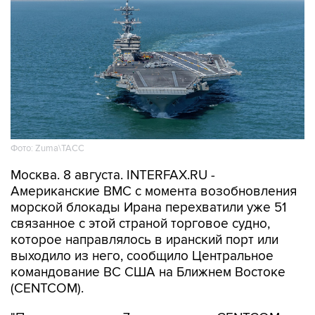
Фото: Zuma\ТАСС
Москва. 8 августа. INTERFAX.RU -
Американские ВМС с момента возобновления
морской блокады Ирана перехватили уже 51
связанное с этой страной торговое судно,
которое направлялось в иранский порт или
выходило из него, сообщило Центральное
командование ВС США на Ближнем Востоке
(CENTCOM).
"По состоянию на 7 августа силы CENTCOM
перенаправили 51 коммерческое судно,