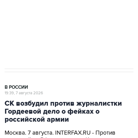
Беспилотные технологии и ИИ на службе у
электросетевых объектов и агрокомплексов
Социальная реклама, АНО «Национальные приоритеты».
ИНН 7725383515 Erid: F7NfYUJCUneVdwcydK6A
Аксенов сообщил о четвертом погибшем в
результате атаки ВСУ на Крым
В РОССИИ
19:39, 7 августа 2026
СК возбудил против журналистки
Гордеевой дело о фейках о
российской армии
Москва. 7 августа. INTERFAX.RU - Против