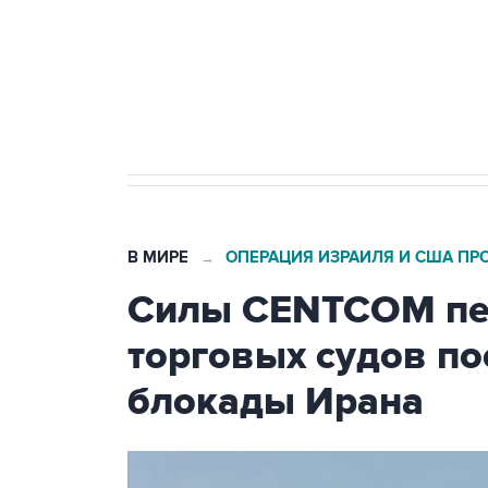
Социальная реклама, АНО «Национальные приоритеты».
И
Кабмин РФ разрешил до 1 июля 
бензина Евро 2, Евро 3, Евро 4
В МИРЕ
ОПЕРАЦИЯ ИЗРАИЛЯ И США ПР
→
Силы CENTCOM пер
торговых судов п
блокады Ирана