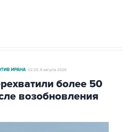
НН 7725383515 Erid: F7NfYUJCUneVdwcydK6A
2027 года импорт, выпуск и обращение
ОТИВ ИРАНА
02:20, 8 августа 2026
ехватили более 50
осле возобновления