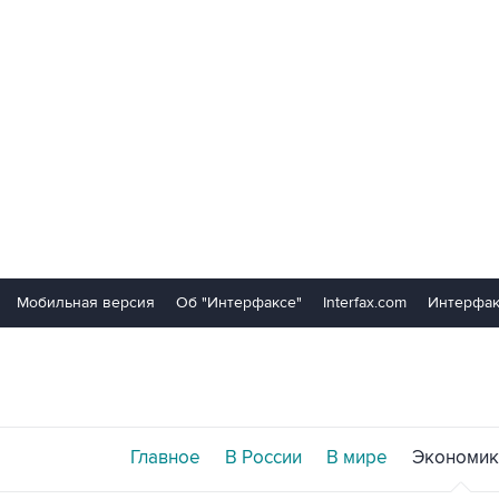
Мобильная версия
Об "Интерфаксе"
Interfax.com
Интерфак
Главное
В России
В мире
Экономик