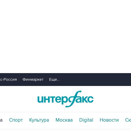
с-Россия
Финмаркет
Еще...
а
Спорт
Культура
Москва
Digital
Новости
С