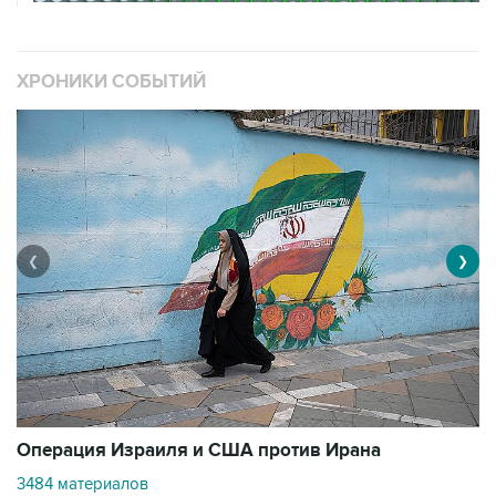
ХРОНИКИ СОБЫТИЙ
❮
❯
В
Операция Израиля и США против Ирана
1
3484 материалов