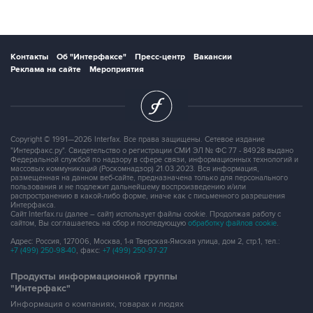
Контакты
Об "Интерфаксе"
Пресс-центр
Вакансии
Реклама на сайте
Мероприятия
Copyright © 1991—2026 Interfax. Все права защищены. Сетевое издание
"Интерфакс.ру". Свидетельство о регистрации СМИ ЭЛ № ФС 77 - 84928 выдано
Федеральной службой по надзору в сфере связи, информационных технологий и
массовых коммуникаций (Роскомнадзор) 21.03.2023. Вся информация,
размещенная на данном веб-сайте, предназначена только для персонального
пользования и не подлежит дальнейшему воспроизведению и/или
распространению в какой-либо форме, иначе как с письменного разрешения
Интерфакса.
Сайт Interfax.ru (далее – сайт) использует файлы cookie. Продолжая работу с
сайтом, Вы соглашаетесь на сбор и последующую
обработку файлов cookie
.
Адрес: Россия, 127006, Москва, 1-я Тверская-Ямская улица, дом 2, стр.1, тел.:
+7 (499) 250-98-40
, факс:
+7 (499) 250-97-27
Продукты информационной группы
"Интерфакс"
Информация о компаниях, товарах и людях
СПАРК
X-Compliance