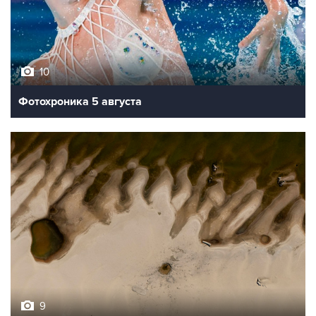
10
Фотохроника 5 августа
9
Обмеление Дуная