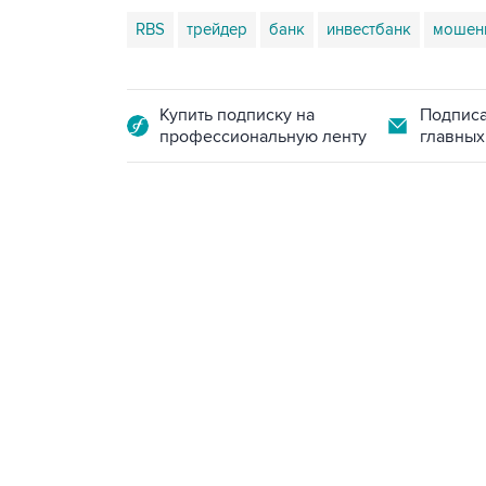
RBS
трейдер
банк
инвестбанк
мошен
Купить подписку на
Подписа
профессиональную ленту
главных
17:05, 8 августа 2026