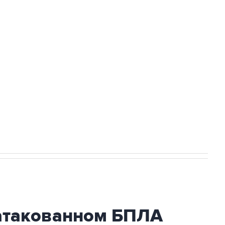
Приморье подростков, готовивших
а службе у электросетевых объектов и
НН 7725383515 Erid: F7NfYUJCUneVdwcydK6A
2027 года импорт, выпуск и обращение
атакованном БПЛА