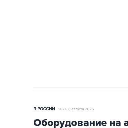
ФСБ сообщила о задержании в 
теракт на объекте Росгвардии
Беспилотные технологии и ИИ н
агрокомплексов
Социальная реклама, АНО «Национальные приоритеты».
И
Кабмин РФ разрешил до 1 июля 
бензина Евро 2, Евро 3, Евро 4
В РОССИИ
14:24, 8 августа 2026
Оборудование на 