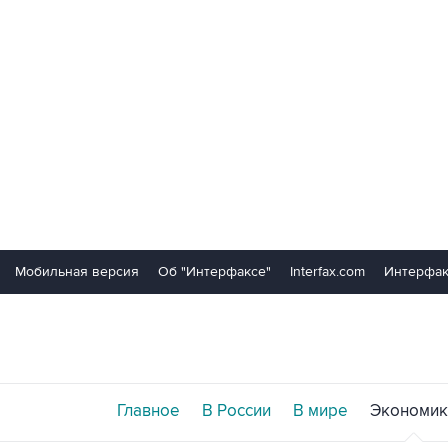
Мобильная версия
Об "Интерфаксе"
Interfax.com
Интерфак
Главное
В России
В мире
Экономик