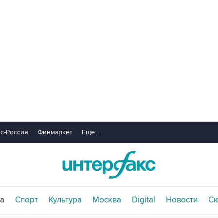
с-Россия
Финмаркет
Еще...
а
Спорт
Культура
Москва
Digital
Новости
С