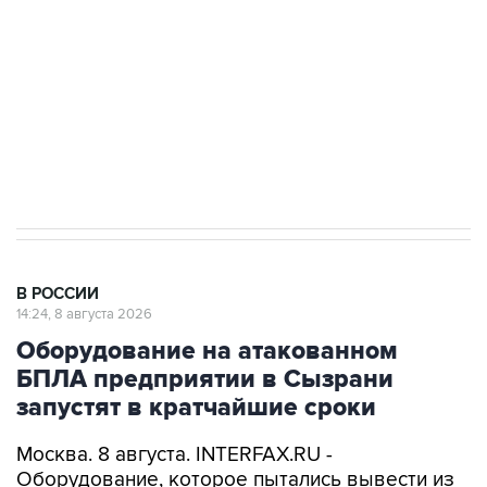
электросетевых объектов и агрокомплексов
Социальная реклама, АНО «Национальные приоритеты».
ИНН 7725383515 Erid: F7NfYUJCUneVdwcydK6A
Кабмин РФ разрешил до 1 июля 2027 года
импорт, выпуск и обращение бензина Евро 2,
Евро 3, Евро 4
В РОССИИ
14:24, 8 августа 2026
Оборудование на атакованном
БПЛА предприятии в Сызрани
запустят в кратчайшие сроки
Москва. 8 августа. INTERFAX.RU -
Оборудование, которое пытались вывести из