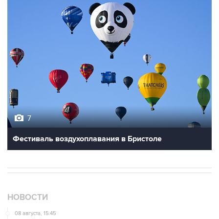
7
Фестиваль воздухоплавания в Бристоле
НОВОСТИ
08 августа, 15:45
В "Газпроме" заявили, что ситуация с закачкой газа в
хранилища Европы усугубляется