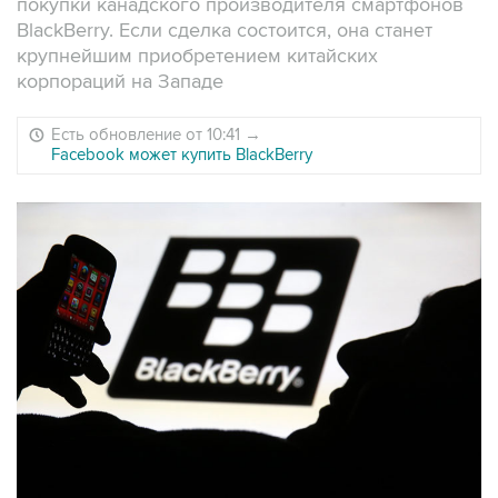
покупки канадского производителя смартфонов
BlackBerry. Если сделка состоится, она станет
крупнейшим приобретением китайских
корпораций на Западе
Есть обновление от 10:41
→
Facebook может купить BlackBerry