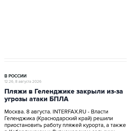
электросетевых объектов и агрокомплексов
Социальная реклама, АНО «Национальные приоритеты».
ИНН 7725383515 Erid: F7NfYUJCUneVdwcydK6A
Кабмин РФ разрешил до 1 июля 2027 года
импорт, выпуск и обращение бензина Евро 2,
Евро 3, Евро 4
В РОССИИ
12:26, 8 августа 2026
Пляжи в Геленджике закрыли из-за
угрозы атаки БПЛА
Москва. 8 августа. INTERFAX.RU - Власти
Геленджика (Краснодарский край) решили
приостановить работу пляжей курорта, а также