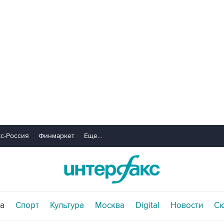
с-Россия
Финмаркет
Еще...
а
Спорт
Культура
Москва
Digital
Новости
С