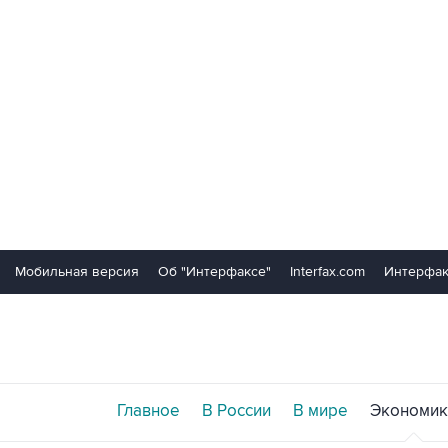
Мобильная версия
Об "Интерфаксе"
Interfax.com
Интерфак
Главное
В России
В мире
Экономик