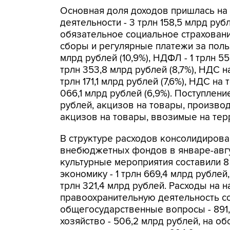
Основная доля доходов пришлась на
деятельности - 3 трлн 158,5 млрд руб
обязательное социальное страхование 
сборы и регулярные платежи за поль
млрд рублей (10,9%), НДФЛ - 1 трлн 55
трлн 353,8 млрд рублей (8,7%), НДС н
трлн 171,1 млрд рублей (7,6%), НДС на
066,1 млрд рублей (6,9%). Поступлени
рублей, акцизов на товары, производ
акцизов на товары, ввозимые на терр
В структуре расходов консолидиров
внебюджетных фондов в январе-авгус
культурные мероприятия составили 8
экономику - 1 трлн 669,4 млрд рубле
трлн 321,4 млрд рублей. Расходы на 
правоохранительную деятельность сос
общегосударственные вопросы - 891
хозяйство - 506,2 млрд рублей, на о