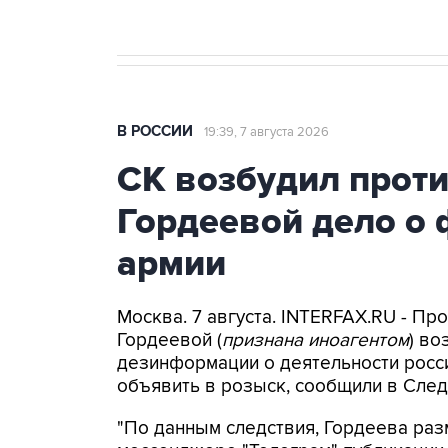
В РОССИИ
19:39, 7 августа 2026
СК возбудил прот
Гордеевой дело о 
армии
Москва. 7 августа. INTERFAX.RU - П
Гордеевой (
признана иноагентом
) во
дезинформации о деятельности росси
объявить в розыск, сообщили в След
"По данным следствия, Гордеева раз