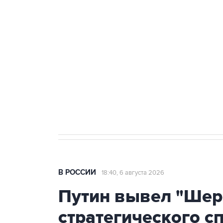
ФСБ сообщила о задержании в 
теракт на объекте Росгвардии
Как российские медицинские т
Социальная реклама, АНО «Национальные приоритеты».
И
Аксенов сообщил о четвертом п
Крым
В РОССИИ
18:40, 6 августа 2026
Путин вывел "Шер
стратегического с