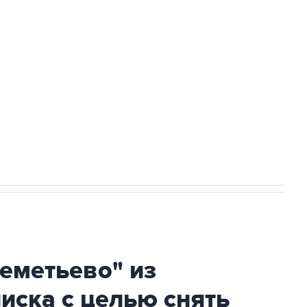
Приморье подростков, готовивших
ехнологии выходят на мировые рынки
НН 7725383515 Erid: F7NfYUJCUneVdTRF8PRs
огибшем в результате атаки ВСУ на
еметьево" из
писка с целью снять