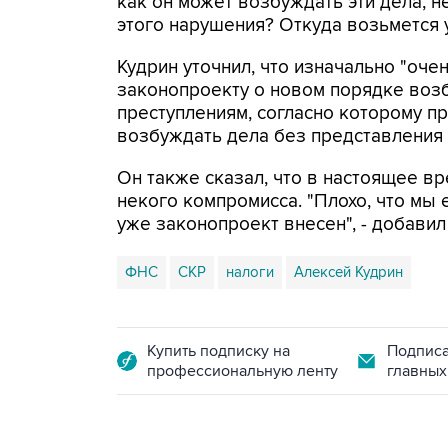
как он может возбуждать эти дела, н
этого нарушения? Откуда возьмется у
Кудрин уточнил, что изначально "оче
законопроекту о новом порядке воз
преступлениям, согласно которому п
возбуждать дела без представления
Он также сказал, что в настоящее в
некого компромисса. "Плохо, что мы 
уже законопроект внесен", - добавил
ФНС
СКР
налоги
Алексей Кудрин
Купить подписку на
Подписа
профессиональную ленту
главных