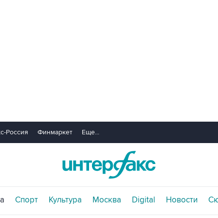
с-Россия
Финмаркет
Еще...
а
Спорт
Культура
Москва
Digital
Новости
С