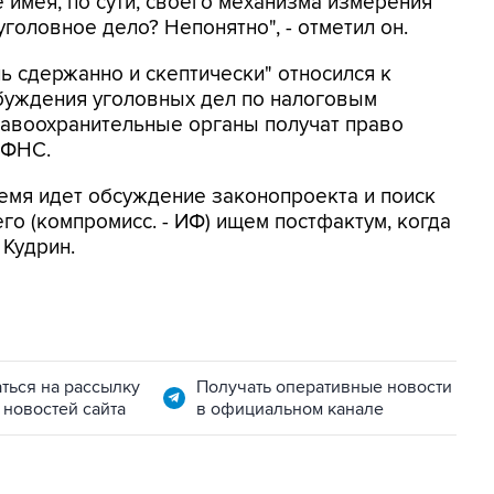
е имея, по сути, своего механизма измерения
головное дело? Непонятно", - отметил он.
нь сдержанно и скептически" относился к
буждения уголовных дел по налоговым
равоохранительные органы получат право
 ФНС.
ремя идет обсуждение законопроекта и поиск
его (компромисс. - ИФ) ищем постфактум, когда
 Кудрин.
ться на рассылку
Получать оперативные новости
 новостей сайта
в официальном канале