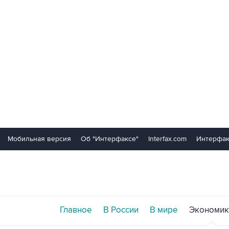
Мобильная версия
Об "Интерфаксе"
Interfax.com
Интерфак
Главное
В России
В мире
Экономик