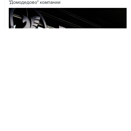
"Домодедово" компании
07 августа, 12:30
Janaf и MOL достигли соглашения о транзите по
Адриатическому нефтепроводу