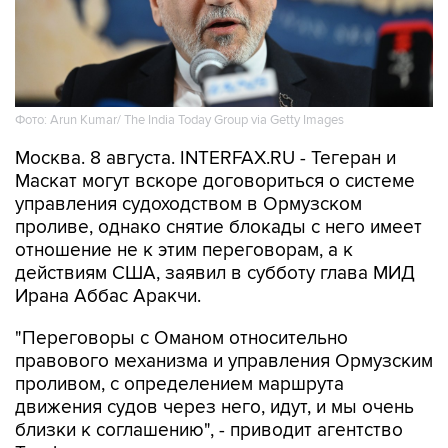
Фото: Arun Kumar/ The India Today Group via Getty Images
Москва. 8 августа. INTERFAX.RU - Тегеран и
Маскат могут вскоре договориться о системе
управления судоходством в Ормузском
проливе, однако снятие блокады с него имеет
отношение не к этим переговорам, а к
действиям США, заявил в субботу глава МИД
Ирана Аббас Аракчи.
"Переговоры с Оманом относительно
правового механизма и управления Ормузским
проливом, с определением маршрута
движения судов через него, идут, и мы очень
близки к соглашению", - приводит агентство