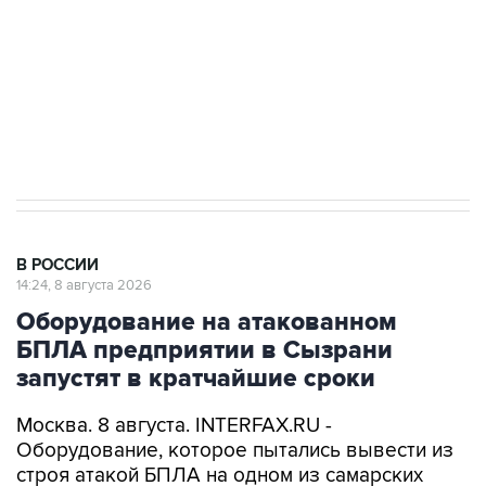
Социальная реклама, АНО «Национальные приоритеты».
ИНН 7725383515 Erid: F7NfYUJCUneVdwcydK6A
Кабмин РФ разрешил до 1 июля 2027 года
импорт, выпуск и обращение бензина Евро 2,
Евро 3, Евро 4
В РОССИИ
14:24, 8 августа 2026
Оборудование на атакованном
БПЛА предприятии в Сызрани
запустят в кратчайшие сроки
Москва. 8 августа. INTERFAX.RU -
Оборудование, которое пытались вывести из
строя атакой БПЛА на одном из самарских